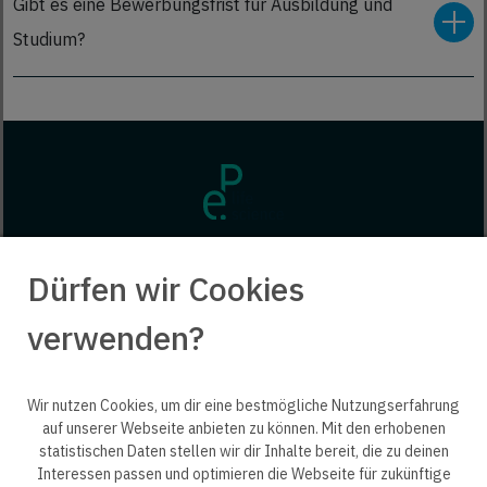
Gibt es eine Bewerbungsfrist für Ausbildung und
übernehmen. Dazu setzen wir uns bereits frühzeitig mit
Studium?
unseren Auszubildenden und Studierenden zusammen, um
Nein, einen generellen Bewerbungsschluss gibt es
mögliche Einsatzgebiete und Übernahmemöglichkeiten zu
bei uns nicht. Solange eine Stelle auf unserer
besprechen.
Website ausgeschrieben ist, kannst du dich darauf
bewerben. Wir empfehlen dir, deine Bewerbung bei
Interesse möglichst frühzeitig zu schicken, damit die
Stelle nicht in der Zwischenzeit vergeben wird.
Dürfen wir Cookies
verwenden?
Wir nutzen Cookies, um dir eine bestmögliche Nutzungserfahrung
auf unserer Webseite anbieten zu können. Mit den erhobenen
statistischen Daten stellen wir dir Inhalte bereit, die zu deinen
© 2025 engineering people GmbH. All rights reserved.
Interessen passen und optimieren die Webseite für zukünftige