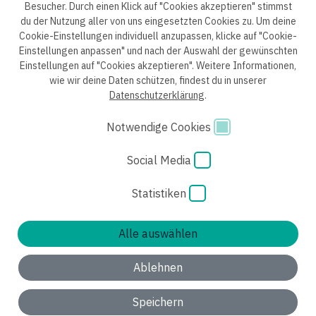
Besucher. Durch einen Klick auf "Cookies akzeptieren" stimmst
du der Nutzung aller von uns eingesetzten Cookies zu. Um deine
Cookie-Einstellungen individuell anzupassen, klicke auf "Cookie-
Einstellungen anpassen" und nach der Auswahl der gewünschten
Datenschutzerklärung B2B
Datenschutzerklärung
Einstellungen auf "Cookies akzeptieren". Weitere Informationen,
wie wir deine Daten schützen, findest du in unserer
Einwilligung Bewerber
Datenschutzhinweise Bewerber
Datenschutzerklärung
.
Hinweisgebersystem
Impressum
AGB
Notwendige Cookies
Code of Conduct
Cookie Einstellungen
Social Media
Statistiken
Alle auswählen
Ablehnen
Speichern