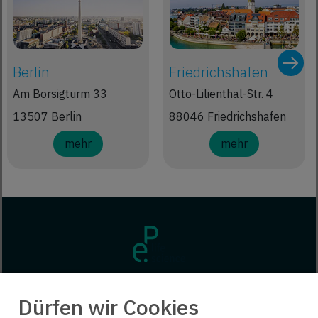
Berlin
Friedrichshafen
Am Borsigturm 33
Otto-Lilienthal-Str. 4
13507 Berlin
88046 Friedrichshafen
mehr
mehr
Dürfen wir Cookies