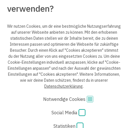
verwenden?
Wir nutzen Cookies, um dir eine bestmögliche Nutzungserfahrung
auf unserer Webseite anbieten zu können. Mit den erhobenen
statistischen Daten stellen wir dir Inhalte bereit, die zu deinen
© 2025 engineering people GmbH. All rights reserved.
Interessen passen und optimieren die Webseite für zukünftige
Besucher. Durch einen Klick auf "Cookies akzeptieren" stimmst
du der Nutzung aller von uns eingesetzten Cookies zu. Um deine
Cookie-Einstellungen individuell anzupassen, klicke auf "Cookie-
Einstellungen anpassen" und nach der Auswahl der gewünschten
Datenschutzerklärung B2B
Datenschutzerklärung
Einstellungen auf "Cookies akzeptieren". Weitere Informationen,
wie wir deine Daten schützen, findest du in unserer
Einwilligung Bewerber
Datenschutzhinweise Bewerber
Datenschutzerklärung
.
Hinweisgebersystem
Impressum
AGB
Notwendige Cookies
Code of Conduct
Cookie Einstellungen
Social Media
Statistiken