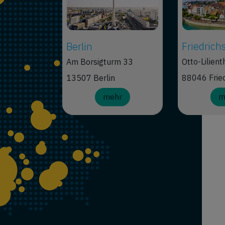
Berlin
Friedrich
Am Borsigturm 33
Otto-Lilient
13507 Berlin
88046 Fried
mehr
m