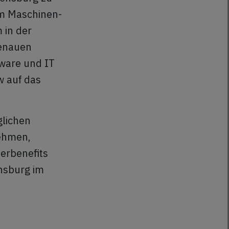
em Maschinen-
 in der
genauen
tware und IT
w auf das
glichen
ehmen,
terbenefits
nsburg im