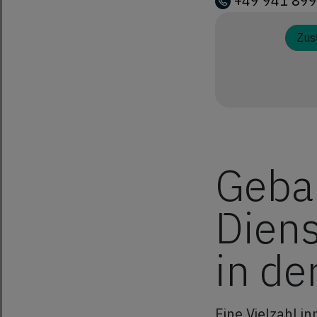
+49 941 899
Zus
Gebal
Dien
in d
Eine Vielzahl 