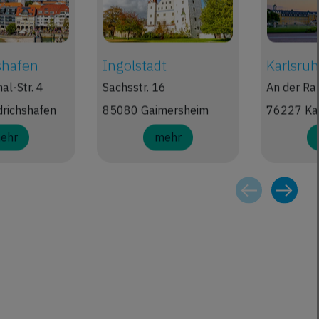
shafen
Ingolstadt
Karlsru
hal-Str. 4
Sachsstr. 16
An der Ra
richshafen
85080 Gaimersheim
76227 Ka
ehr
mehr