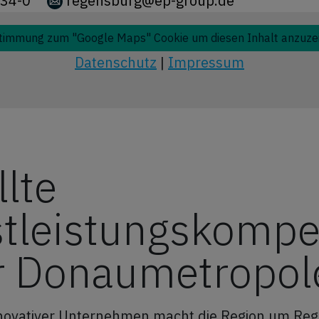
34-0
regensburg@ep-group.de
timmung zum "Google Maps" Cookie um diesen Inhalt anzuze
Datenschutz
|
Impressum
lte
stleistungskompe
er Donaumetropol
innovativer Unternehmen macht die Region um Re