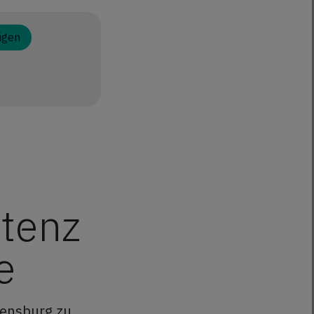
igen
tenz
e
gensburg zu