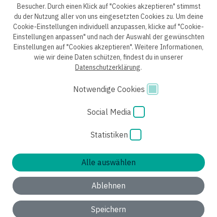
Besucher. Durch einen Klick auf "Cookies akzeptieren" stimmst
du der Nutzung aller von uns eingesetzten Cookies zu. Um deine
Cookie-Einstellungen individuell anzupassen, klicke auf "Cookie-
Einstellungen anpassen" und nach der Auswahl der gewünschten
Datenschutzerklärung B2B
Datenschutzerklärung
Einstellungen auf "Cookies akzeptieren". Weitere Informationen,
wie wir deine Daten schützen, findest du in unserer
Einwilligung Bewerber
Datenschutzhinweise Bewerber
Datenschutzerklärung
.
Hinweisgebersystem
Impressum
AGB
Notwendige Cookies
Code of Conduct
Cookie Einstellungen
Social Media
Statistiken
Alle auswählen
Ablehnen
Speichern