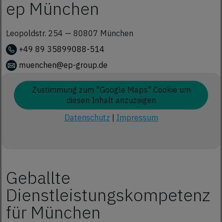
ep München
Leopoldstr. 254 —
80807
München
+49 89 35899088-514
muenchen@ep-group.de
Zustimmung zum "Google Maps" Cookie um
diesen Inhalt anzuzeigen
Datenschutz
|
Impressum
Geballte
Dienstleistungskompetenz
für München