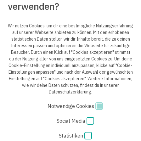
verwenden?
Wir nutzen Cookies, um dir eine bestmögliche Nutzungserfahrung
auf unserer Webseite anbieten zu können. Mit den erhobenen
statistischen Daten stellen wir dir Inhalte bereit, die zu deinen
© 2025 engineering people GmbH. All rights reserved.
Interessen passen und optimieren die Webseite für zukünftige
Besucher. Durch einen Klick auf "Cookies akzeptieren" stimmst
du der Nutzung aller von uns eingesetzten Cookies zu. Um deine
Cookie-Einstellungen individuell anzupassen, klicke auf "Cookie-
Einstellungen anpassen" und nach der Auswahl der gewünschten
Datenschutzerklärung B2B
Datenschutzerklärung
Einstellungen auf "Cookies akzeptieren". Weitere Informationen,
wie wir deine Daten schützen, findest du in unserer
Einwilligung Bewerber
Datenschutzhinweise Bewerber
Datenschutzerklärung
.
Hinweisgebersystem
Impressum
AGB
Notwendige Cookies
Code of Conduct
Cookie Einstellungen
Social Media
Statistiken