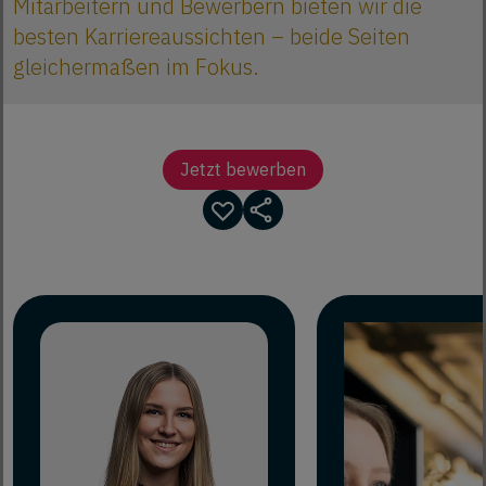
Mitarbeitern und Bewerbern bieten wir die
besten Karriereaussichten – beide Seiten
gleichermaßen im Fokus.
Jetzt bewerben