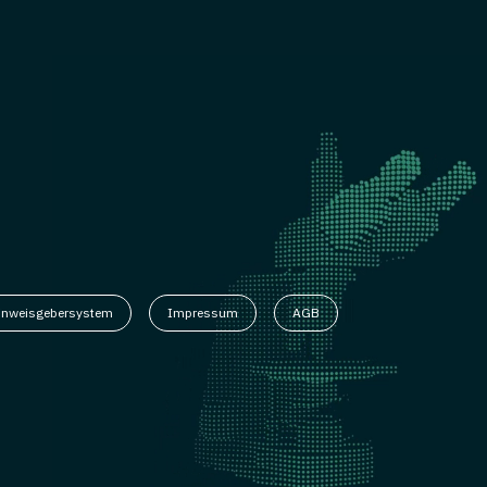
inweisgebersystem
Impressum
AGB