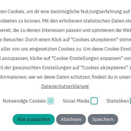
Insights
Pharmaceuticals
zen Cookies, um dir eine bestmögliche Nutzungserfahrung auf
Downloads
Chemicals
nbieten zu können. Mit den erhobenen statistischen Daten stel
Kontakt
Zur ep group
bereit, die zu deinen Interessen passen und optimieren die Web
e Besucher. Durch einen Klick auf "Cookies akzeptieren" stim
aller von uns eingesetzten Cookies zu. Um deine Cookie-Eins
ll anzupassen, klicke auf "Cookie-Einstellungen anpassen" un
l der gewünschten Einstellungen auf "Cookies akzeptieren". 
nformationen, wie wir deine Daten schützen, findest du in unser
Datenschutzerklärung
.
Notwendige Cookies
Social Media
Statistiken
Einwilligung Bewerber
Datenschutzhinweise Bewerber
H
Alle auswählen
Ablehnen
Speichern