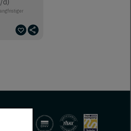
/d)
ngfristiger