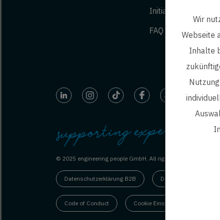
Initiativbewerbung
Wir nut
FAQ
Webseite a
Inhalte 
zukünftig
Nutzung 
individue
Auswah
I
© 2025 engineering people GmbH. All rights reserved.
Datenschutzerklärung B2B
Datenschutzerklärung
Code of Conduct
Cookie Einstellungen