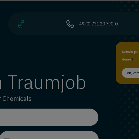
+49 (0) 731 20 790-0
Keinen pa
deine
Init
n Traumjob
ok, ve
r Chemicals