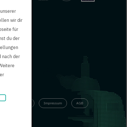
 unserer
len wir dir
seite für
mst du der
tellungen
d nach der
Weitere
er
inweisgebersystem
Impressum
AGB