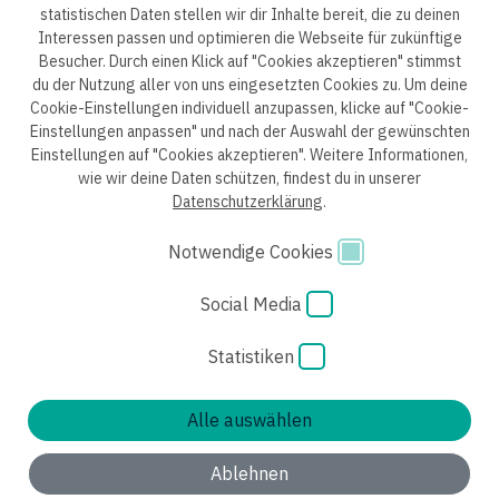
statistischen Daten stellen wir dir Inhalte bereit, die zu deinen
© 2025 engineering people GmbH. All rights reserved.
Interessen passen und optimieren die Webseite für zukünftige
Besucher. Durch einen Klick auf "Cookies akzeptieren" stimmst
du der Nutzung aller von uns eingesetzten Cookies zu. Um deine
Cookie-Einstellungen individuell anzupassen, klicke auf "Cookie-
Einstellungen anpassen" und nach der Auswahl der gewünschten
Datenschutzerklärung B2B
Datenschutzerklärung
Einstellungen auf "Cookies akzeptieren". Weitere Informationen,
wie wir deine Daten schützen, findest du in unserer
Einwilligung Bewerber
Datenschutzhinweise Bewerber
Datenschutzerklärung
.
Hinweisgebersystem
Impressum
AGB
Notwendige Cookies
Code of Conduct
Cookie Einstellungen
Social Media
Statistiken
Alle auswählen
Ablehnen