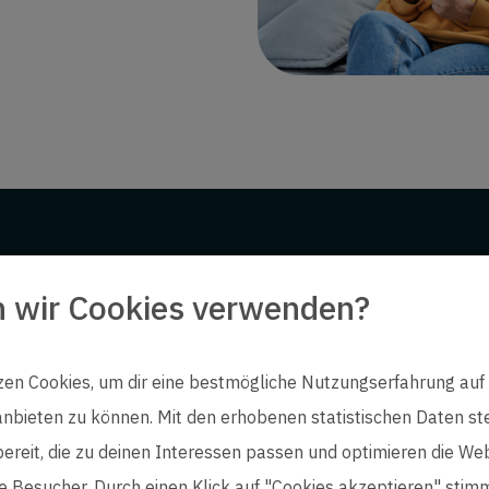
EP GROUP
FÜR UNTERNEHMEN
n wir Cookies verwenden?
Über ep
Leistungen
Insights
Pharmaceuticals
zen Cookies, um dir eine bestmögliche Nutzungserfahrung auf
Downloads
Chemicals
nbieten zu können. Mit den erhobenen statistischen Daten stel
Kontakt
Zur ep group
bereit, die zu deinen Interessen passen und optimieren die Web
e Besucher. Durch einen Klick auf "Cookies akzeptieren" stim