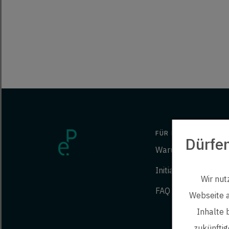
FÜR BEWERBER
Dürfe
Warum ep?
Initiativbewerbung
Wir nut
FAQ
Webseite a
Inhalte 
zukünftig