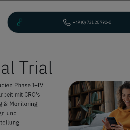
+49 (0) 731 20 790-0
al Trial
udien Phase I–IV
beit mit CRO’s
g & Monitoring
gn und
stellung