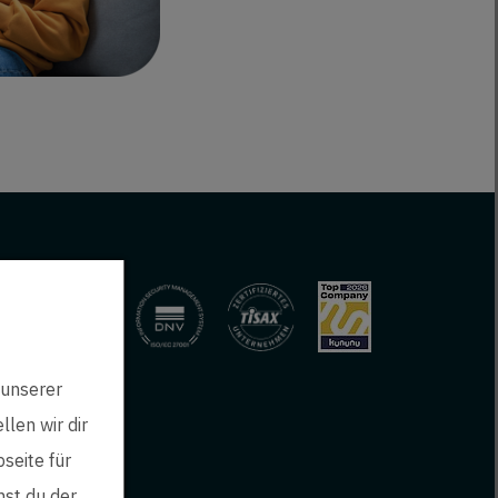
 unserer
len wir dir
seite für
mst du der