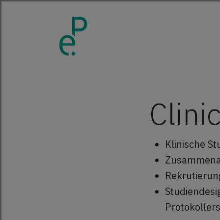
Clinic
Klinische St
Zusammenar
Rekrutierun
Studiendesi
Protokoller